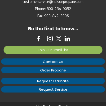
customerservice@nelsonpropane.com
Phone:
800-234-9052
Fax:
903-872-3906
Be the first to know...
Join Our Email List
Contact Us
Order Propane
Request Estimate
Request Service